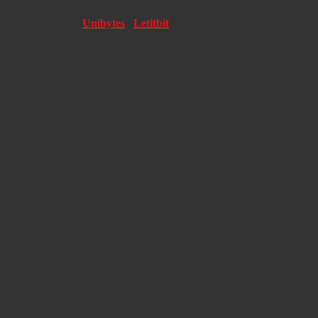
Size:
256 Mb
Unibytes
/
Letitbit
CD1
01. Technoir – Sea Of Sin 04:13
02. Psy’aviah – Dream On 03:26
03. Unter Null – Everything Counts 05:08
04. Acylum – World In My Eyes 04:01
05. Kant Kino – Black Celebration 05:36
06. Le ther Strip – In Your Memory 05:02
07. Amgod – Wrong 04:49
08. Neikka Rpm – Get The Balance Right 03:2
09. Implant – Now This Is Fun 04:40
10. Plastic Noise Experience – New Life 03:26
11. Virgins O.R Pigeons – People Are People (
12. Razorfade – Nohting 04:05
13. Essence Of Mind – Puppets 04:08
14. Helalyn Flowers – Rush 04:32
15. I-Scintilla – I Want It All (Essence Of Mind
16. Tamtrum – In Sympathy 05:25
CD2
01. Komor Kommando Feat. Jonas Groth – Fly