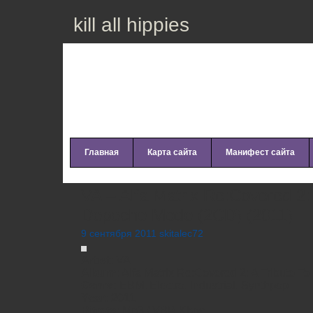
kill all hippies
Главная
Карта сайта
Манифест сайта
VA – Alfa Matrix Re:Covered 2:
Depeche Mode (2CD) (2011)
9 сентября 2011 skitalec72
Artist:
VA
Album:
Alfa Matrix Re:Covered 2: A Tribute 
Genre:
EBM, Electro, Industrial, Synthpop
Year:
2011
Bitrate:
Mp3 / VBR Kbps