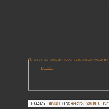
02. Diskonnekted – To Have And To Hold 03:0
03. Kant Kino Feat. Ayria – Nothing’s Impossib
04. Armageddon Dildos – Clean 06:07
05. Halo In Reverse – Walking In My Shoes 05
06. Schwarzblut – Little 15 04:23
07. Diffuzion – Here Is The House 05:57
08. Haushetaere – Personal Jesus 03:21
09. Gaytron – Tora Tora Tora 05:07
10. Le ther Strip – No Disco 04:40
11. Kant Kino – Behind The Wheel 04:43
12. Krystal System – Master And Servant (Aib
13. Malakwa – People Are People (Mlk Lasttrip
14. Studio-X – I Feel You 05:18
Пряжа оптом, пряжа для перчаток, пряжа для носков, икс 
Номер обратно пропорционален тексу и ра
номер
пряжи
= 1000/Текс, так пряжа № 20 
50 текс. Пряжа используется в производств
рабочих перчаток. Смотрите также: Нить п
текстурированная, Нить полиэфирная компл
Нить латексная оплетенная, Х-нить.
Разделы:
звуки
| Тэги:
electro
,
industrial
,
syn