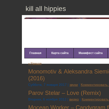
kill all hippies
Главная
Карта сайта
Манифест сайта
« Раньше
Моnоmоtiv & Аlеksаndrа Siеmiе
(2016)
Суббота, 7 января 2017 |
звуки
|
Комментировать 
Parov Stelar – Love (Remix)
Вторник, 6 ноября 2012 |
видео
|
Комментировать
Mocean Worker – Candygram f