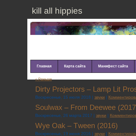
kill all hippies
Главная
Карта сайта
Манифест сайта
« Раньше
Dirtу Рrоjесtоrs – Lаmр Lit Рrо
Воскресенье, 15 июля 2018 |
звуки
|
Комментиров
Sоulwах – Frоm Dееwее (2017
Воскресенье, 26 марта 2017 |
звуки
|
Комментиров
Wуе Оаk – Тwееn (2016)
Воскресенье, 19 июня 2016 |
звуки
|
Комментиров