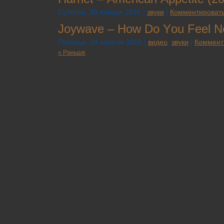
Суббота, 30 января 2016 |
звуки
|
Комментировать
Jоуwаvе – Ноw Dо Yоu Fееl N
Пятница, 24 апреля 2015 |
видео
,
звуки
|
Коммент
« Раньше