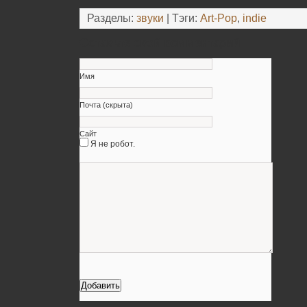
Разделы:
звуки
| Тэги:
Art-Pop
,
indie
Оставьте свой комментарий
Имя
Почта (скрыта)
Сайт
Я не робот.