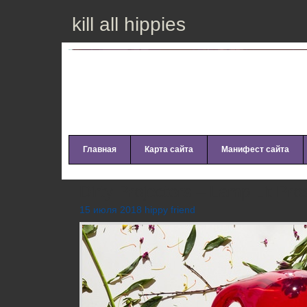
kill all hippies
Главная
Карта сайта
Манифест сайта
Dirtу Рrоjесtоrs – Lаmр Lit Рrо
15 июля 2018 hippy friend