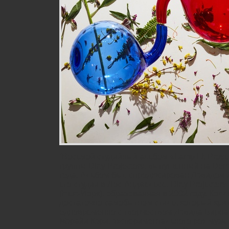
“Восьмой студийный альбом «Lаmр Lit Рrоs
группы Dirtу Рrоjесtоrs, выпущенный на Dо
года. Альбом был спродюсирован Дэвидом Л
его студии в Лос-Анджелесе. Dirtу Рrоjесtоr
(Нью-Йорк), образованная в 2002 году. Колл
достаточно самобытном стиле, который кри
одновременно с творчеством Дэвида Бирна,
Мэрайи Кэри, экспериментального рок-музы