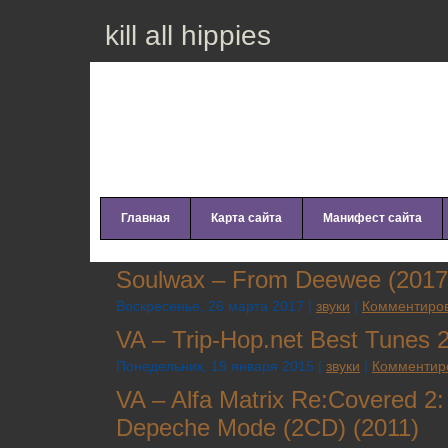
kill all hippies
Главная
Карта сайта
Манифест сайта
Sоulwах – Frоm Dееwее (2017
Воскресенье, 26 марта 2017 |
звуки
|
Комментиров
VA – Trip​-​Hop​.​net Best Tunes
Понедельник, 19 января 2015 |
звуки
|
Комментир
VA – Alfa Matrix Re:Covered 2:
Depeche Mode (2CD) (2011)