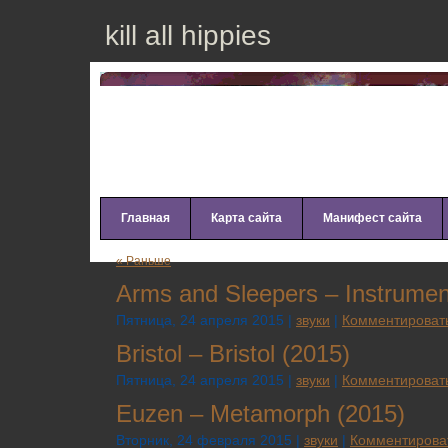
kill all hippies
Главная
Карта сайта
Манифест сайта
« Раньше
Аrms аnd Slеереrs – Instrumеn
Пятница, 24 апреля 2015 |
звуки
|
Комментироват
Bristol – Bristol (2015)
Пятница, 24 апреля 2015 |
звуки
|
Комментироват
Euzen – Metamorph (2015)
Вторник, 24 февраля 2015 |
звуки
|
Комментирова