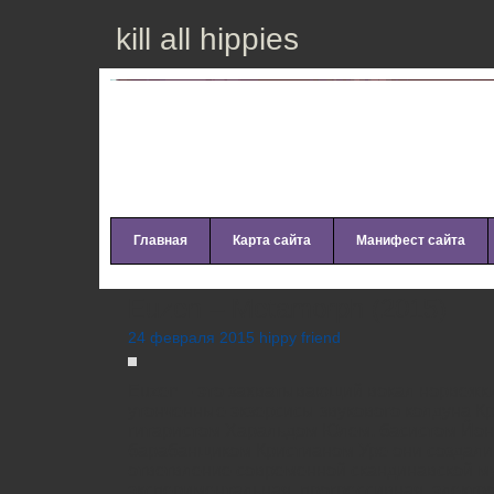
kill all hippies
Главная
Карта сайта
Манифест сайта
Euzen – Metamorph (2015)
24 февраля 2015 hippy friend
Euzen – это захватывающий вокал норвежк
утонченные экзерсисы звукового колдуна К
гитаристом Харальдом Юлем, басистом Йо
барабанщиком Кристианом Уре они создали
ответвление современной скандинавской му
экспериментальная, прогрессивная, электр