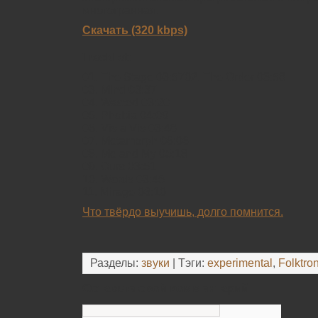
многогранная.
Скачать (320 kbps)
Tracklist:
01. The Stage 03:5702. The Order 03:58
03. Mind 03:37
04. Wasted 03:20
05. Phobia 04:09
06. Vis a Vis 03:48
07. Metamorph 06:06
08. Me and My 05:18
09. Ours 03:51
10. Words 03:45
11. Mirage 06:10
Что твёрдо выучишь, долго помнится.
Разделы:
звуки
| Тэги:
experimental
,
Folktro
Оставьте свой комментарий