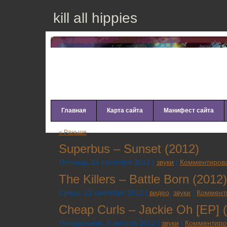
kill all hippies
Главная
Карта сайта
Манифест сайта
« Раньше
Superbus – Sunset (2012)
Пятница, 14 сентября 2012 |
звуки
|
Комментирова
The Killers – Battle Born (2012)
Среда, 12 сентября 2012 |
видео
,
звуки
|
Коммент
Cheap Curls – Jackie Oh [EP] 
Понедельник, 6 августа 2012 |
звуки
|
Комментиро