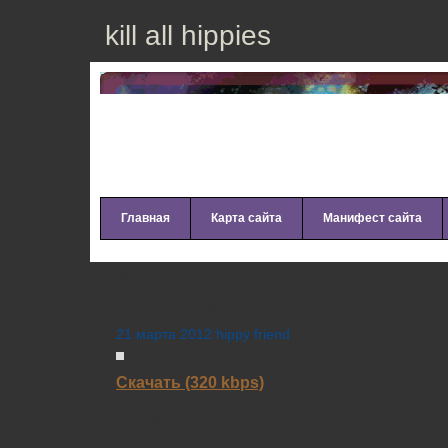
kill all hippies
Главная
Карта сайта
Манифест сайта
Benjamin Francis Leftwich – L
The Snowstorm (2012)
21 марта 2012 hippy friend
Скачать (320 kbps)
Tracklist: