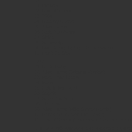
CD1
01. Pictures
02. Box Of Stones
03. 1904
04. Butterfly Culture
05. Atlas Hands
06. Stole You Away
07. Shine
08. Snowship
09. Last Smoke Before The Snowstorm
10. Don’t Go Slow
CD2
01. Bottle Baby
02. Atlas Hands (Original Version)
03. More Than Letters
04. Maps
05. Hole In My Hand
06. Sophie
07. Seen You Soon
08. The Boat
09. Atlas Hands (Mike Sinner Remix)
10. Rebellion (Arcade Fire Cover)
11. Box Of Stones (Cosmonaut Grechko Remix
Статьи и публикации атеистического справ