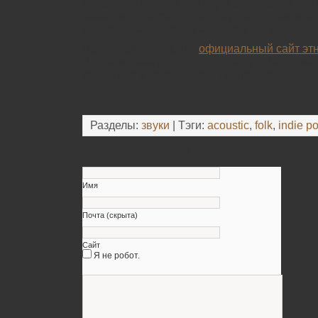
посвящены широкому кругу вопросов, кото
значение для советского партийного актива
лекторов, агитаторов-атеистов, организато
Вот это allegoriya.ru –
официальный сайт этн
Здесь вы найдёте полную полную информа
концертах и готовящихся гастролях.
Разделы:
звуки
| Тэги:
acoustic
,
folk
,
indie p
Оставьте свой комментарий
Имя
Почта (скрыта)
Сайт
Я не робот.