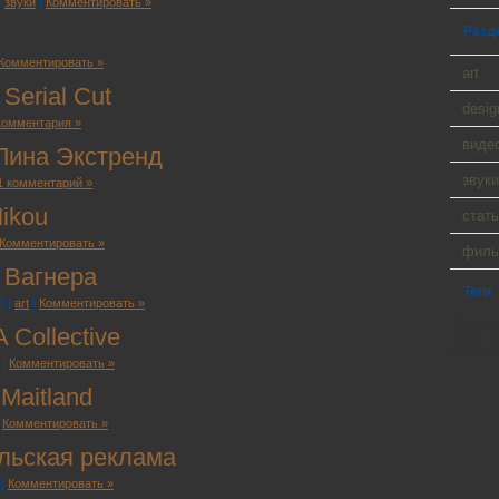
,
звуки
|
Комментировать »
Разд
Комментировать »
art
Serial Cut
desig
комментария »
виде
Лина Экстренд
звуки
1 комментарий »
Mikou
стать
Комментировать »
фил
 Вагнера
Теги
0 |
art
|
Комментировать »
WP Cumu
Collective
Tanck a
Player 9
|
Комментировать »
Maitland
|
Комментировать »
льская реклама
|
Комментировать »