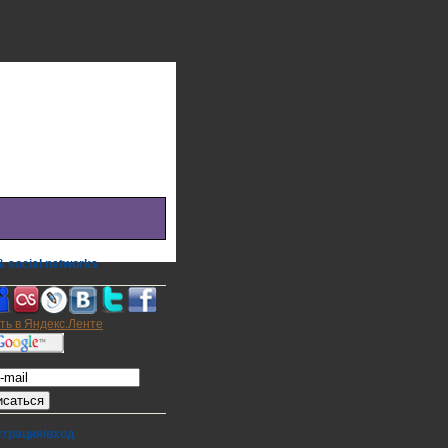
 social networks
а на E-mail
страция/вход