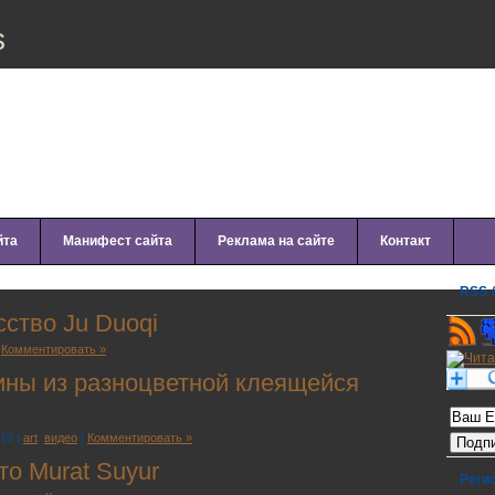
s
йта
Манифест сайта
Реклама на сайте
Контакт
RSS &
ство Ju Duoqi
|
Комментировать »
тины из разноцветной клеящейся
Рассылк
10 |
art
,
видео
|
Комментировать »
о Murat Suyur
Реги