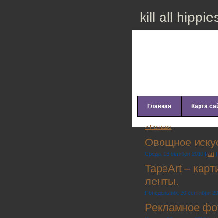
kill all hippie
Главная
Карта са
« Раньше
Овощное искус
Среда, 13 октября 2010 |
art
TapeArt – кар
ленты.
Понедельник, 20 сентября 20
Рекламное фот