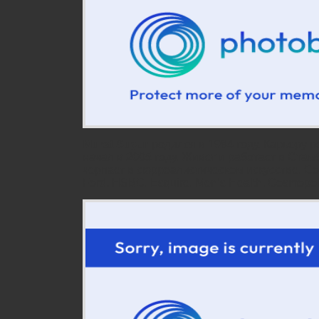
Murat Suyur
родился в 1984 году. Карьеру 
начал в 2005 году. Живет и работает в Ста
черпает в сюрреалистическом искусстве. Со
Ford, HSBC, Esquire, Men’s Health, Cosmopolit