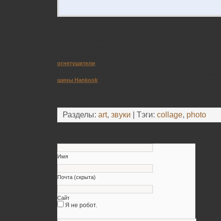
_________
Когда открывается любая фирма, одним из первых дел явл
Бухгалтерию надо вести сразу и вести её правильно!
После такой жары и такого количества пожаров, у нас в о
огнетушители
и установили везде, в соответствии с техни
Конечно кто-то скажет, что еще думать об это рано. Но вот
шины Hankook
. Т.к. предпочитаю готовится к зимнему сезо
очень захотелось купить.
Разделы:
art
,
звуки
| Тэги:
collage
,
photo
Оставьте свой комментарий
Имя
Почта (скрыта)
Сайт
Я не робот.