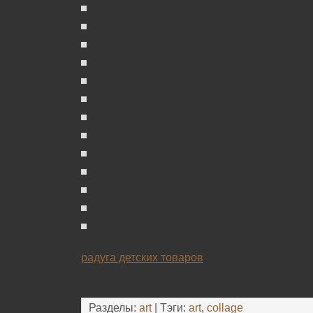
_________
радуга детских товаров
Разделы:
art
| Тэги:
art
,
collage