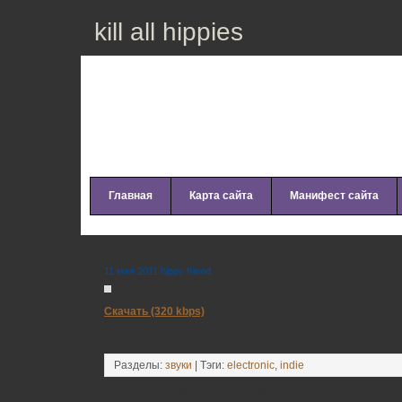
kill all hippies
Главная
Карта сайта
Манифест сайта
Win Win – Win Win (2011)
11 мая 2011 hippy friend
Скачать (320 kbps)
Разделы:
звуки
| Тэги:
electronic
,
indie
Оставьте свой комментарий