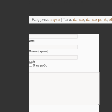
реально задумываюсь о данной установке.
Разделы:
звуки
| Тэги:
dance
,
dance punk
,
e
Оставьте свой комментарий
Имя
Почта (скрыта)
Сайт
Я не робот.