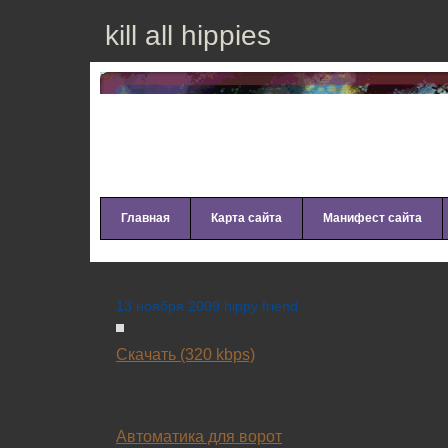
kill all hippies
Главная
Карта сайта
Манифест сайта
Waxdolls – High Speed Killer R
13 ноября 2009 hippy friend
Скачать (320 kbps)
__________
Автоматика для ворот
так была бы кстати в 