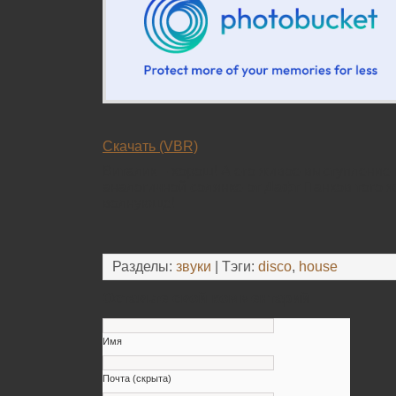
Скачать (VBR)
Виталик – хорош! А его живое выступление н
аналогичной солянке от Дафт Панков того ж
волнующе!
Разделы:
звуки
| Тэги:
disco
,
house
Оставьте свой комментарий
Имя
Почта (скрыта)