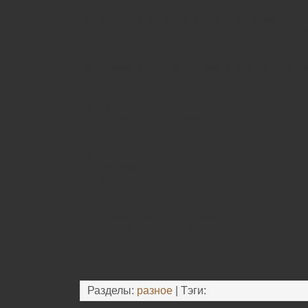
перевозки стволов. А харвестеры это мно
которые способны выполнять обрезку сучье
данном способе лесозаготовки есть один м
отходности – около 35%. Наиболее популяре
метод в развитых и богатых европейских ст
Как правило, лесозаготовка происходит в з
Операции в процессе лесозаготовительных
последовательными:
Валка деревьев;
Срезание сучьев и кроны;
Удаление коры;
Трелевка;
Раскряжевка;
Распиловка;
Обмер;
Сортировка;
Укладка;
Погрузка, транспортировка.
Придерживаясь такой последовательности 
быстро выполнить работу по лесозаготовке.
Разделы:
разное
| Тэги: