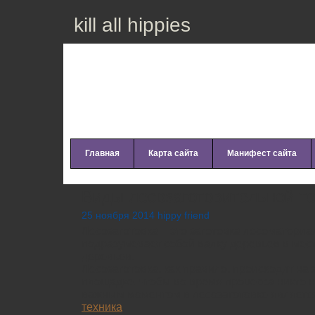
kill all hippies
Главная
Карта сайта
Манифест сайта
Виды лесозаготовительной т
25 ноября 2014 hippy friend
Лесозаготовка – это заготовка лесоматериа
подразумевает собой валку деревьев в мес
деревьев.
Лесозаготовка, как правило, происходит на
площадке, чтобы во время процесса никто н
важным моментом в лесозаготовке являет
техника
.