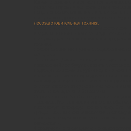
Когда-то основным орудием труда дровосека
развитием промышленности стали пользов
популярностью, бензопилы и электропилы. 
представить дровосека, у которого не будет
лесозаготовительная техника
.
Вообще лесозаготовка это не просто проце
и отдельная ветвь, бизнеса. Ведь, кроме тог
продажа дров, осуществляется и продажа л
техники.
Лесозаготовка, как правило, осуществляет
методами:
Хлистовым. Данный метод используется в те
поваленный лес будут вывозить мгновенно.
подходит во время вырубки крупных лесных
валки леса этим методом дровосеки исполь
машину для перевозки стволов к погрузочн
очистки стволов от сучьев и листьев, и маш
этого используются и бензопилы.
Сортиментным. Это более дорогостоящий и
деревьев. Ведь во время этого способа рас
происходит непосредственно в лесу. Этот м
требует мощных технических сил, поэтому в
данным методом используют такие машины
харвестеры.
Форвардеры это специальные самопогруж