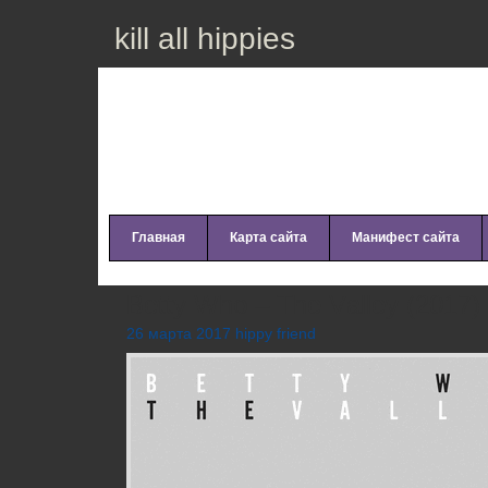
kill all hippies
Главная
Карта сайта
Манифест сайта
Веttу Whо – Тhе Vаllеу (2017)
26 марта 2017 hippy friend