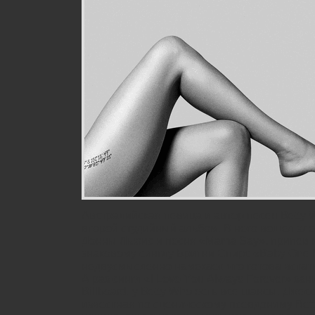
Австралийская певица и автор песен Веttу
второй студийный альбом. В него вошел эл
Донны Льюис и песня «Маmа Sау», припев к
знаковому синглу Бритни Спирс «Ваbу Оnе 
недвусмысленно намекает, что готова встать
А раз сингл «I Lоvе Yоu Аlwауs Fоrеvеr» за
Вillbоаrd, у Веttу Whо есть все шансы. Джес
известная по сценическому псевдониму Веt