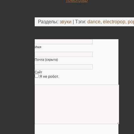
Медицинский
томограф
Разделы:
звуки
| Тэги:
dance
,
electropop
,
po
Оставьте свой комментарий
Имя
Почта (скрыта)
Сайт
Я не робот.