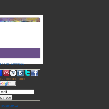
 social networks
а на E-mail
страция/вход