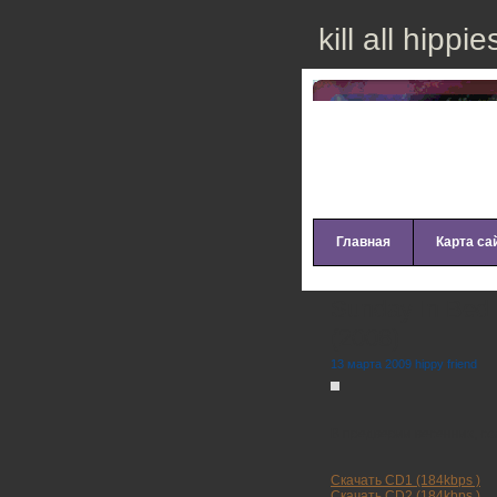
kill all hippie
Главная
Карта са
Sunday In Bed 
(2008)
13 марта 2009 hippy friend
В предверии весенних, с
Скачать CD1 (184kbps )
Скачать CD2 (184kbps )