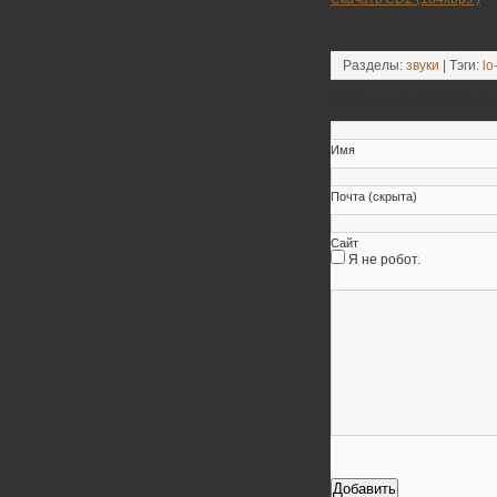
Разделы:
звуки
| Тэги:
lo-
Оставьте свой коммен
Имя
Почта (скрыта)
Сайт
Я не робот.