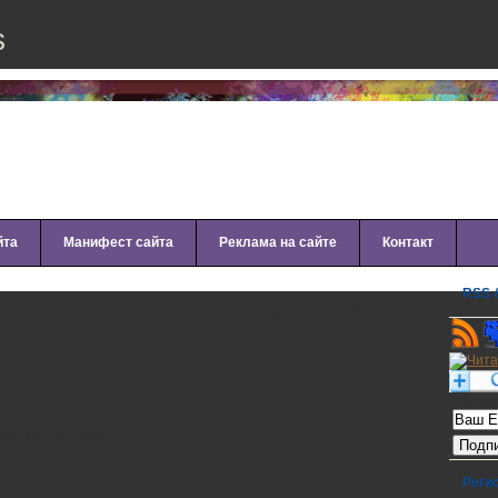
s
йта
Манифест сайта
Реклама на сайте
Контакт
RSS &
2 – Sexy Sounds For Lazy Lovers
Рассылк
олнечных выходных.
Реги