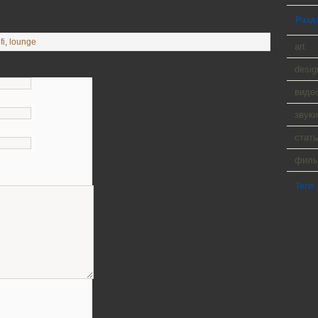
Разд
fi
,
lounge
art
тарий
desig
виде
звуки
стать
фил
Теги
WP Cumu
Tanck a
Player 9