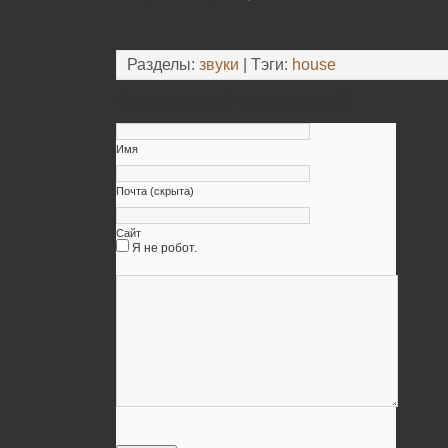
Разделы:
звуки
| Тэги:
house
Оставьте свой комментарий
Имя
Почта (скрыта)
Сайт
Я не робот.