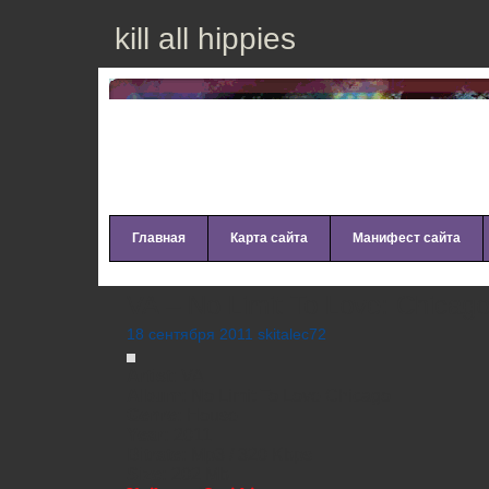
kill all hippies
Главная
Карта сайта
Манифест сайта
VA – No Limit To Love: Chicago
18 сентября 2011 skitalec72
Artist:
VA
Album:
No Limit To Love Chicago
Genre:
House
Year:
2011
Bitrate:
Mp3 / 320 Kbps
Size:
202 Mb