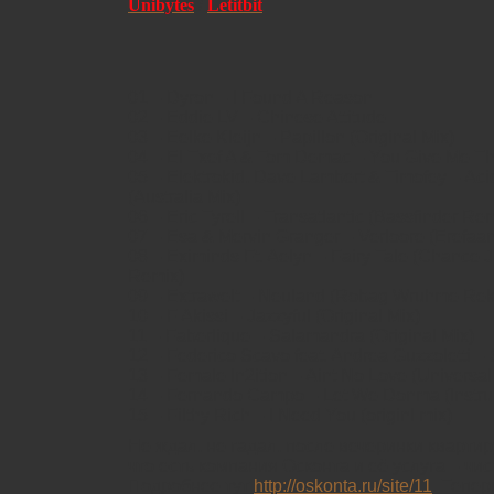
Unibytes
/
Letitbit
01 – Dyron – I Found A Reason
02 – Eddie LV – Chinese Attitude
03 – Eelke Kleijn – Papillon (Original Mix)
04 – El Txef A & Tom Demac – You Give Me T
05 – Elektrokid, Dave Lambert & Timofey – Ac
(Australia Mix)
06 – Eric Tyrell – Transatlantic (Bassfinder Re
07 – Esa & Mervin Granger – Verloore (Erefaa
08 – Eximinds Ft. Aelyn – Fairy Tale (Chance 
Remix)
09 – Extrawelt – Neuland (Robag Wruhme Re
10 – F Akissi – Jazzyful (Original Mix)
11 – Faberlique – Salamandra (Original Mix)
12 – Federico Scavo feat. Andrea Guzzoletti 
13 – Female In2ition – Aint No Love (Univers
14 – Fernando Campo – Let We Donma (Instru
15 – Filthy Rich – I Need You (originl mix)
Не ждал, не гадал, после вечеринки кварти
что есть компания Осконта и её услуга – чис
Подробнее тут
http://oskonta.ru/site/11
. Тепер