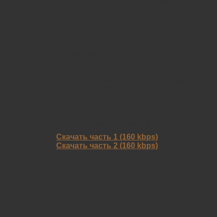
06. The Horrors – ‘Who Can Say’
07. The View – ‘5Rebbeccas’
08. Ian Brown — ‘Stellify’
09. Bombay Bicycle Club – ‘The Hill’
10. Howling Bells – ‘Into The Chaos’
11. Little Boots – ‘Remedy’
12. Marmaduke Duke – ‘Je Suis Un Funky Ho
13. Marina & The Diamonds – ‘Obsessions’
14. Animal Collective – ‘My Girls’
15. Danananananakroyd – ‘Back Wax’
16. Golden Silvers – ‘Please Venus’
17. Phoenix – ‘1901’
18. Manic Street Preachers – ‘Peeled Apples’
19. Graham Coxon – ‘Dead Bees’
20. Glasvegas – ‘Flowers & Football Tops’
Скачать часть 1 (160 kbps)
Скачать часть 2 (160 kbps)