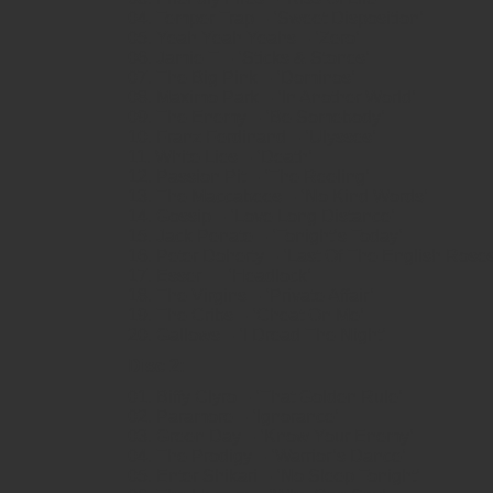
04. Temper Trap – ‘Sweet Disposition’
05. Yeah Yeah Yeahs – ‘Zero’
06. Jamie T – ‘Sticks & Stones’
07. The Big Pink – ‘Dominos’
08. Maximo Park – ‘In Another World’
09. The Enemy – ‘Be Somebody’
10. Franz Ferdinand – ‘Ulysses’
11. White Lies – ‘Death’
12. Passion Pit – ‘The Reeling’
13. The Maccabees – ‘No Kind Words’
14. Gossip – ‘Love Long Distance’
15. Jack Penate – ‘Tonight’s Today’
16. Peter Doherty – ‘Last Of The English Roses
17. Esser — ‘Headlock’
18. The Virgins – ‘Private Affair’
19. The Cribs – ‘Cheat On Me’
20. Gallows – ‘I Dread The Night’
Disc 2:
01. Biffy Clyro – ‘That Golden Rule’
02. Paramore – ‘Ignorance’
03. Green Day – ‘Know Your Enemy’
04. The Prodigy – ‘Warrior’s Dance’
05. Enter Shikari – ‘No Sleep Tonight’