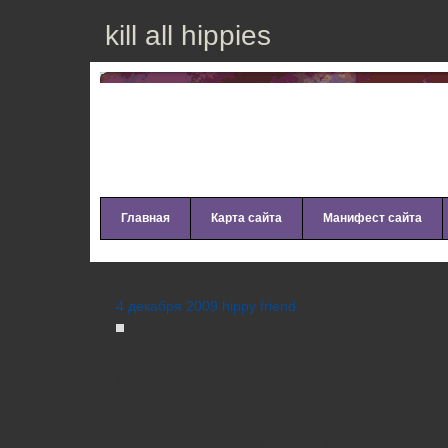
kill all hippies
Главная
Карта сайта
Манифест сайта
V/A – NME: The Album (2009)
4 декабря 2009 hippy friend
Tracklist:
Disc 1:
01. Muse – ‘Uprising’
02. Kasabian — ‘Fire’
03. Friendly Fires – ‘Kiss Of Life’