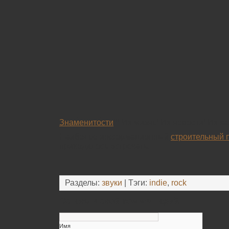
__________
Знаменитости
!!! Их жизнь! Их новости! Их к
Наиболее информационный
строительный 
приходилось встречать.
Разделы:
звуки
| Тэги:
indie
,
rock
Оставьте свой комментарий
Имя