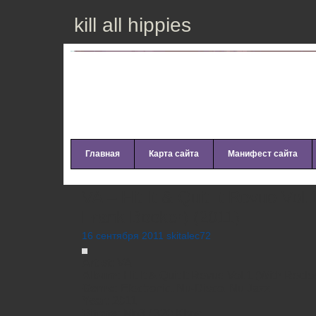
kill all hippies
Главная
Карта сайта
Манифест сайта
VA – Hit It & Quit It Revue Vol
Frank Booker) (2011)
16 сентября 2011 skitalec72
Artist:
VA
Album:
Hit It & Quit It Revue Vol.1 (With Rec
Genre:
Electronic, Nu-Disco, Nu Jazz
Year:
2011
Bitrate:
Mp3 / 320 Kbps