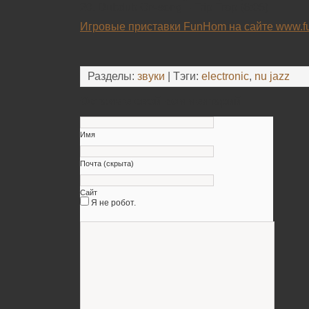
20. Dubdub On-seng – Trip Trop (6:05)
Игровые приставки FunHom на сайте www.f
Разделы:
звуки
| Тэги:
electronic
,
nu jazz
Оставьте свой комментарий
Имя
Почта (скрыта)
Сайт
Я не робот.