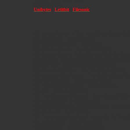
Size:
224 Mb
Unibytes
/
Letitbit
/
Filesonic
01. James Pants – I Told You (Short Version) (2
02. Jellphonic – Smack (3:01)
03. Wild Bill Ricketts – Riki (4:16)
04. Phantom Lover – Le Gorille (3:23)
05. Reggie Blount – Why Do You Call Me Baby
06. DJ Day – Beta (Recloose’s Hit It & Quit It Ed
07. Ben Sun – When You Looked (4:36)
08. Grooveman Spot – Do The Dance (6:25)
09. Mark de Clive-Lowe – The Calling (feat. Ol
10. Frank Booker – El Salvador (5:17)
11. The Delicate Genius – Midrats (4:43)
12. MD – Exchange (5:02)
13. The Oliverwho Factory – Goin’ Back (7:33)
14. Chico Mann – Pajarito (2:51)
15. Michael Soward & Shelby Hurns – He’s Aliv
16. Recloose – UHF (6:48)
17. The Imperial Wonders – Love Me To The Mu
18. Starblazers – Sunshine (4:18)
19. Lord Echo – Wang East (5:10)