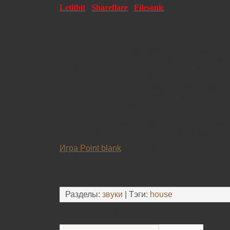
Letitbit
/
Shareflare
/
Filesonic
01. Andre Slater – Triangular (Original Mix) (7:
02. Babalao – Time To Get Down (Original Mix)
03. Black Bending – 10243 (Original Mix) (6:56
04. Camilo Giraldo – Coffee (Original Mix) (7:0
05. Gianni Pellecchia – Massive Dose (Original
06. Hollen – Ultimatum (Original Mix) (6:53)
07. Jawoo – Berlin (Miro Pajic Remix) (6:59)
08. Misoo – Game Over (Original Mix) (7:40)
09. Paul Hazendonk – Take The Cannoli (Jawo
10. Stephan Barnem – Trips (Original Mix) (7:5
Игра Point blank
давно захватила территори
роли!
Разделы:
звуки
| Тэги:
house
Оставьте свой комментарий