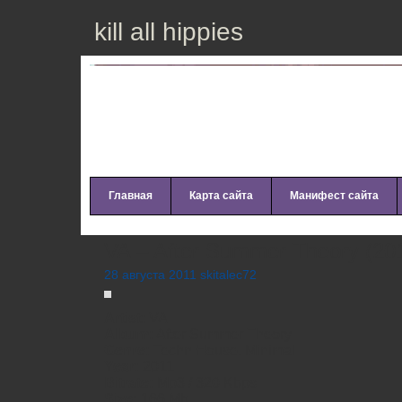
kill all hippies
Главная
Карта сайта
Манифест сайта
VA – After Summer Theory (20
28 августа 2011 skitalec72
Artist:
VA
Album:
After Summer Theory
Genre:
Techn House, Minimal
Year:
2011
Bitrate:
Mp3 / 320 Kbps
Size:
166 Mb