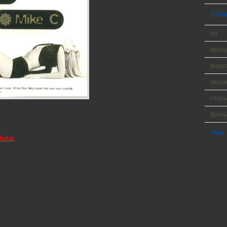
Разд
art
desig
виде
звуки
стать
фил
Теги
bobit
WP Cumu
Tanck a
Player 9
e – Original Mix
st – Kormix Remix
– Original Mix
iginal Mix
Original Corniche Mix
t Train – Francis Remix
n In My Heart – Original Mix
 – Original Mix