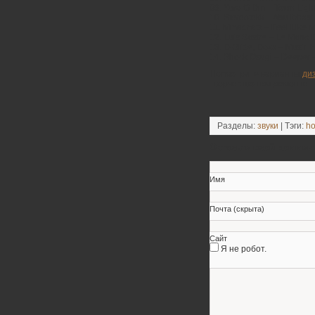
09. Yura G Dm – Town Light
10. Stereotekk – Abu Dhabi 
11. Mmadcatz – Feel Like
12. Luis Sastre – Le Mano 
13. D-Slide, Doxx – Music 
14. Shock Osugi – Deeper 
Посмотрите варианты
ди
творчество при ремонте
Разделы:
звуки
| Тэги:
h
Оставьте свой коммен
Имя
Почта (скрыта)
Сайт
Я не робот.