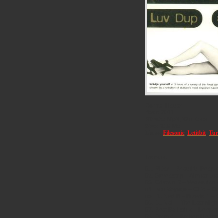
Genre:
House
Year:
2011
Bitrate:
Mp3, 320 Kbps
Size:
219 Mb
Links:
Filesonic
,
Letitbit
,
Tur
Tracklist:
01. Ri9or – Beautiful Peopl
02. Stereostrip – Almost Lo
03. Cristian R – Vegetation 
04. Bon Voyage – Chic – Or
05. DJ Ned B – Bizerta 1 – 
06. DJ Nail – The Last Nigh
07. Beat Ballistick – Deepe
08. Promid – Broken Hearts