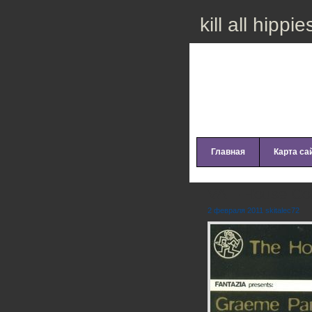
kill all hippie
Главная
Карта са
VA – House Coll
2 февраля 2011 skitalec72