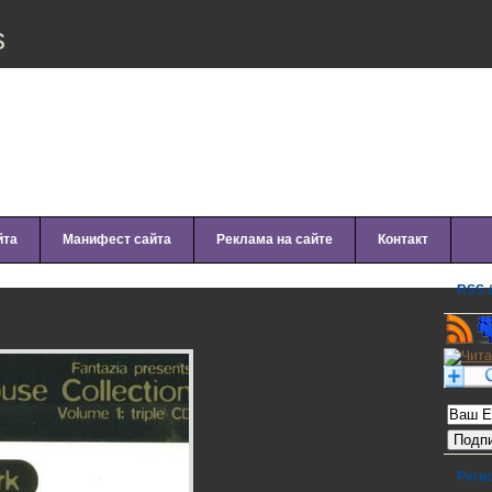
s
йта
Манифест сайта
Реклама на сайте
Контакт
RSS &
ection 1 (2011)
Рассылк
Реги