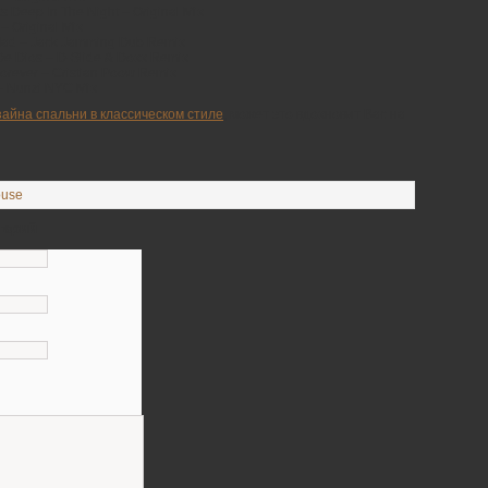
s Deep In The Night – Original Mix
– Original Mix
 Mad – Jack Jamming Dub Remix
De Dios – D-Slide & Doxx Remix
Forever – Cristian Poow Remix
– Nunzi NYC Mix
зайна спальни в классическом стиле
, может это вдохновит Вас на
ouse
тарий