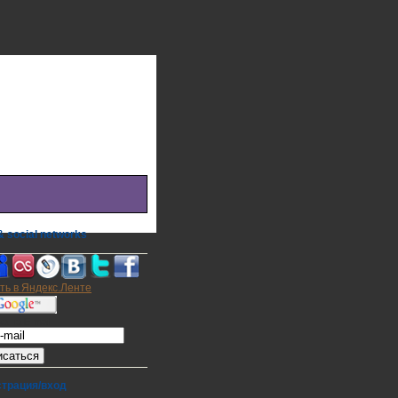
 social networks
а на E-mail
страция/вход