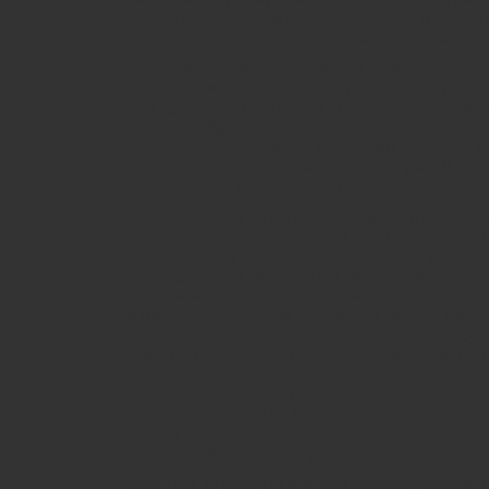
средство обучения всем премудростям этого
поэтому на ней и нужно не хвастать умениям
Основная задача тренировки – как можно б
одно и то же действие. На уроках вы будет
или композиции, и сразу следует подготовить
изучение будет медленно. Настоящее аргент
суеты, поэтому каждая вариация, связка, сх
повторяться десятки, а то и сотни раз. В пр
движение не будет отточенным!
Вторая задача – не просто повторять действ
последовательность шагов танца. Это очень
научитесь управлять своим телом, и уроки т
мучительными, ведь ваши же мышцы не стан
этом вам нужно не просто заучить все арген
и выработать у себя “привычку танца”: ваш
словно само по себе, а вы будете лишь осу
этими движениями. Единственная сложност
быть исключительно правильной, ведь если
неверные движения танца, вы так и не науч
танцполе грамотно. Именно поэтому очень в
всегда проходили только в профессиональн
квалифицированного учителя!
Наконец, еще одна важная задача – научит