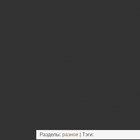
вашего тренера. Не следует ожидать от него
образом передать вам все свои умения! На
танго – это не повторение движений учител
воспитание вашего тела с целью научить ег
если вы хотите, чтобы тело вас слушалось,
правила:
• выиграть может лишь тот, кто прошел все 
тренировался упорнее других
• покорить танго удается лишь тем, кто не б
тренировке каждую минуту трудится
• каждая минута урока, потраченная впустую
возможность проиграть на турнире, ведь ва
трудился.
Заучите эти правила и повторяйте их перед
аргентинское танго не принесет вам никаки
Проявите к нему уважение еще в ходе трени
останется в долгу, а вы сможете выработат
которым будут восхищаться даже ваши сопе
Разделы:
разное
| Тэги: