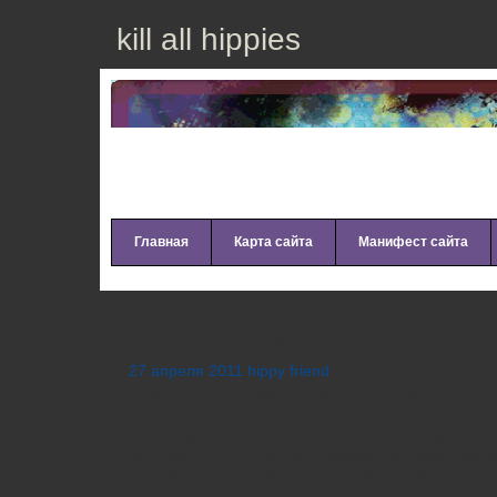
kill all hippies
Главная
Карта сайта
Манифест сайта
Уроки танго: что делать на т
аргентинскому танго?
27 апреля 2011 hippy friend
Каждый потенциальный ученик школы танго 
что ему придется очень тяжело на тренировк
новичкам очень сложно понять, что заключа
они боятся, что на тренировке их сразу зас
правильно. Однако это далеко не так! Даже
танцевать, тренировка – это не демонстрац