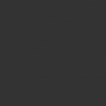
быть применимы из за геологических и клим
которых размещена наша страна. Однако вых
раз в том, давно на первый взгляд изжитом
топливе. Давайте же разберемся, в какой 
стать повсеместное внедрение этой техноло
К числу твердого топлива относят следующи
каменный уголь, бурый уголь, торф, отходы с
Но для превращения обычной древесины в
использование специального оборудования
твердотопливные котлы. Именно от качеств
и применяемой технологии горения зависит
можно будет использовать имеющиеся ресу
экономичность любого твердотопливного ко
уровень коэффициента полезного действия.
лучше и наоборот.
Для того, чтобы убедиться, на сколько може
использование твердого топлива необходи
несложные расчеты по определению возмож
величину с затратами при использовании в 
природного газа. При расчете данного пока
технические характеристики котла, а именно
энергоносителя на единицу времени. Как п
из наиболее современных представителей 