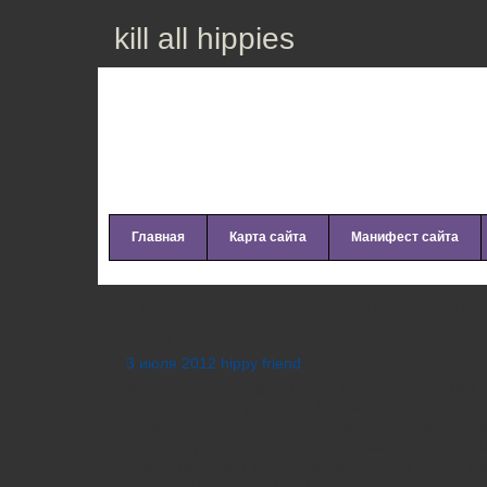
kill all hippies
Главная
Карта сайта
Манифест сайта
Твердое топливо, как возмож
газу
3 июля 2012 hippy friend
Многие могут сказать, что твердое топливо
вид энергоресурса, и в какой-то степени он
сложившаяся политическая и экономическая
просто требует срочного поиска всевозмож
традиционным источникам энергии, цены на
неуклонно растут. Большинство нетрадицио