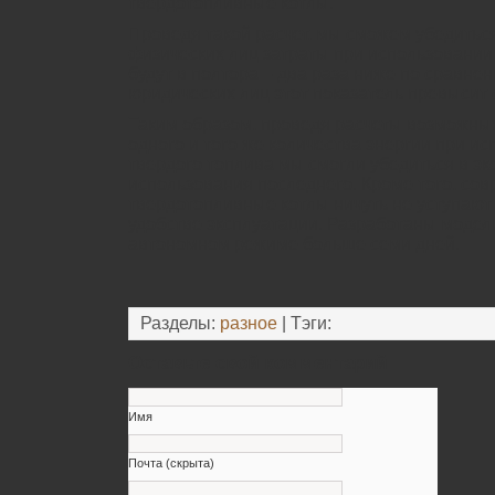
твердотопливные котлы.
Проведя такой расчет, мы сможем убедиться
физических лиц затраты при использовании
будут в полтора – два раза ниже по сравнен
юридических лиц этот показатель превысит 
Таким образом, проведя расчеты возможных
одного и того же количества энергии при ис
твердого топлива мы смогли убедиться в э
использования последнего. Кроме того, со
твердотопливные котлы ничуть не уступают 
удобстве эксплуатации. Разработаны модел
автономном режиме больше семи дней.
Разделы:
разное
| Тэги:
Оставьте свой комментарий
Имя
Почта (скрыта)