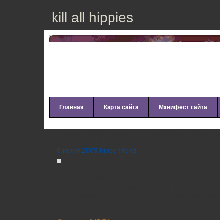
kill all hippies
Главная
Карта сайта
Манифест сайта
Tom, Kill Jerry – Tell Lie/I Lost
8 июня 2009 hippy friend
«Tom, Kill Jerry» создают взрывоопасный ко
сочетаемых, на первый взгляд, ингредиент
сталкиваются с хаус-ритмами, приправлен
электроникой и остроумными ироничными т