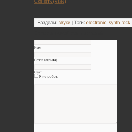
Скачать (VBR)
Разделы:
звуки
| Тэги:
electronic
,
synth-rock
Оставьте свой комментарий
Имя
Почта (скрыта)
Сайт
Я не робот.