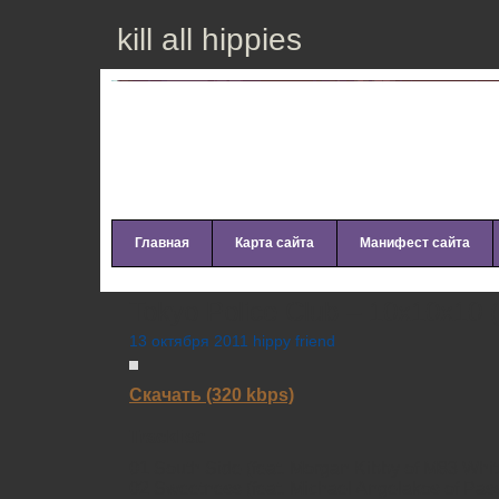
kill all hippies
Главная
Карта сайта
Манифест сайта
Tokyo Police Club – 10x10x10 
13 октября 2011 hippy friend
Скачать (320 kbps)
Tracklist:
01 South Side (feat. Morgan Kibby of M83 Whi
02 Sweetness (feat. Michael Angelakos of Pass