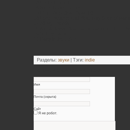
03 Under Control
04 Since U Been Gone
05 Little Sister (feat. Orianthi)
06 Long Distance Call (feat. Ray Suen of Maria
07 All My Friends
08 Kim & Jessie (feat. Jamie Jackson of Hot A
09 Strictly Game
10 Party in the U.S.A
Разделы:
звуки
| Тэги:
indie
Оставьте свой комментарий
Имя
Почта (скрыта)
Сайт
Я не робот.