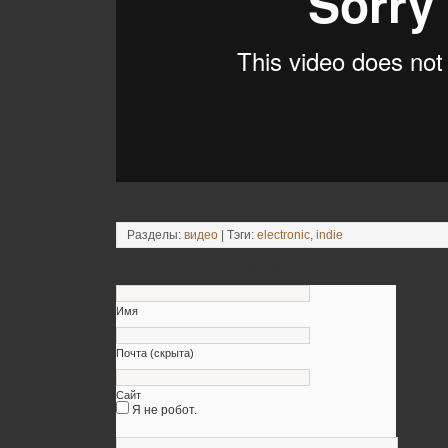
Разделы:
видео
| Тэги:
electronic
,
indie
Оставьте свой комментарий
Имя
Почта (скрыта)
Сайт
Я не робот.