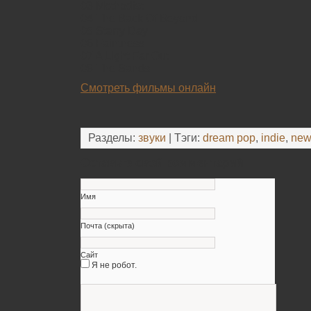
03 Methodist
04 The Back Of Beyond
05 Starry Day
06 Faintness
07 A Light Far Out
08 The Sands
Смотреть фильмы онлайн
Разделы:
звуки
| Тэги:
dream pop
,
indie
,
new
Оставьте свой комментарий
Имя
Почта (скрыта)
Сайт
Я не робот.