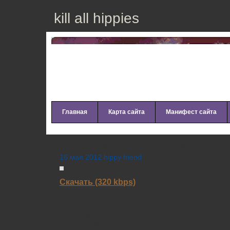
kill all hippies
Главная
Карта сайта
Манифест сайта
The Wake – A Light Far Out (2
16 мая 2012 hippy friend
Скачать (320 kbps)
Tracklist:
01 Stockport
02 If The Ravens Leave