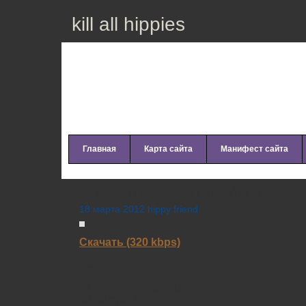
kill all hippies
Главная
Карта сайта
Манифест сайта
The Shins – Port of Morrow (2
18 марта 2012 hippy friend
Скачать (320 kbps)
Tracklist:
01. The Rifle’s Spiral
02. Simple Song