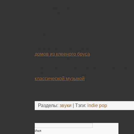
03. It’s Only Life
04. No Way Down
05. September
06. Bait and Switch
07. Fall of ’82
08. For a Fool
09. 40 Mark Strasse
10. Port of Morrow
Меня в последнее время очень сильно инт
домов из клееного бруса
, потому что именно
построить у себя на даче! Такие дома горазд
Для ваших детей Московский государствен
оркестр приготовил замечательную програм
классической музыкой
. На сайте #mgso.msk
билеты на концерт.
Разделы:
звуки
| Тэги:
indie pop
Оставьте свой комментарий
Имя