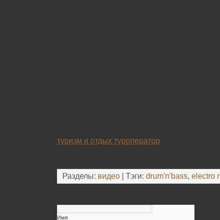
_________
туризм и отдых туроператор
Разделы:
видео
| Тэги:
drum'n'bass
,
electro 
Оставьте свой комментарий
Имя