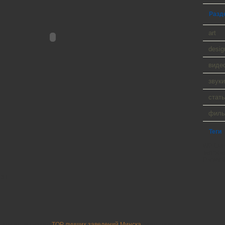
Разд
art
desig
виде
звуки
стать
фил
Теги
WP Cumu
Tanck a
Player 9
:37
то в минске раздел
TOP лучших заведений Минска
, минск всегда