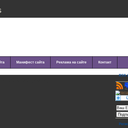
s
йта
Манифест сайта
Реклама на сайте
Контакт
RSS &
rk So Gold (2012)
Рассылк
Реги