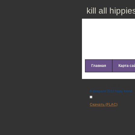
kill all hippie
Главная
Карта са
The Pines – Da
8 февраля 2012 hippy friend
Скачать (FLAC)