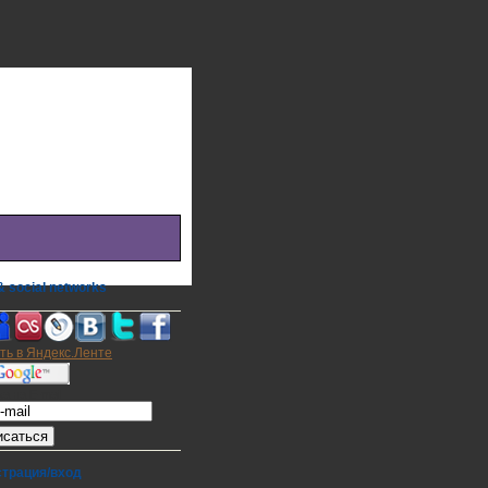
 social networks
а на E-mail
страция/вход