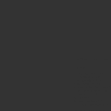
The Pines – Cry Cry Crow
Tracklist:
1. Cry, Cry, Crow 3:43
2. If By Morning 3:56
3. All The While 3:49
4. Moonrise, IA 1:49
5. Rise Up And Be Lonely 4
6. Be There In Bells 6:09
7. Grace Hill 2:18
8. Chimes 4:02
9. Dead Feathers 4:40
10. Losing The Stars 3:23
Читайте также, для тех к