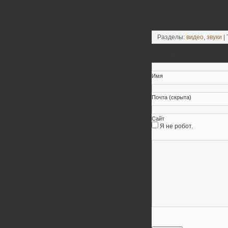
требует хорошего подхода
Разделы:
видео
,
звуки
| 
Оставьте свой коммен
Имя
Почта (скрыта)
Сайт
Я не робот.