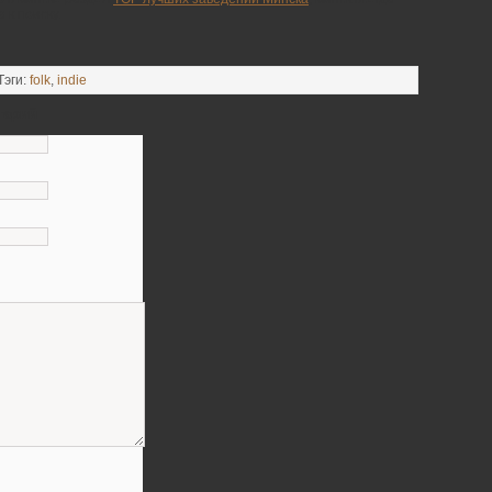
 к поиску.
Тэги:
folk
,
indie
тарий