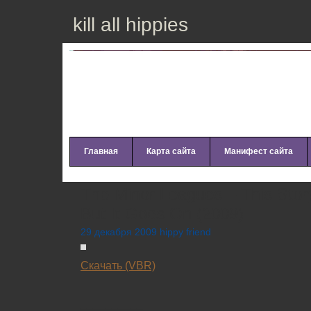
kill all hippies
Главная
Карта сайта
Манифест сайта
The Minor Leagues – This Story
But It Goes On (2009)
29 декабря 2009 hippy friend
Скачать (VBR)
__________