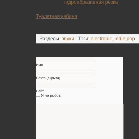
Настоящая
гидроабразивная резка
при кото
максимальное качество обрабатываемой по
Туалетная кабина
на строящемся объекте са
Разделы:
звуки
| Тэги:
electronic
,
indie pop
Оставьте свой комментарий
Имя
Почта (скрыта)
Сайт
Я не робот.