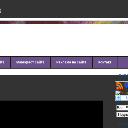
s
йта
Манифест сайта
Реклама на сайте
Контакт
RSS &
llite
 новый видеоклип на песню “Satellite”. Песня войдет в новый
Pressures”
Рассылк
Реги