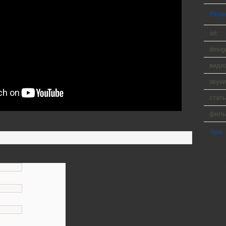
Разд
art
desig
виде
звуки
стать
фил
Теги
WP Cumu
тарий
Tanck a
Player 9