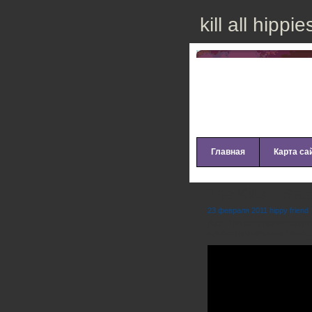
kill all hippie
Главная
Карта са
The Kills – Sate
23 февраля 2011 hippy friend
Дуэт The Kills представил
альбом коллектива “Blood 