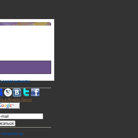
 social networks
а на E-mail
страция/вход