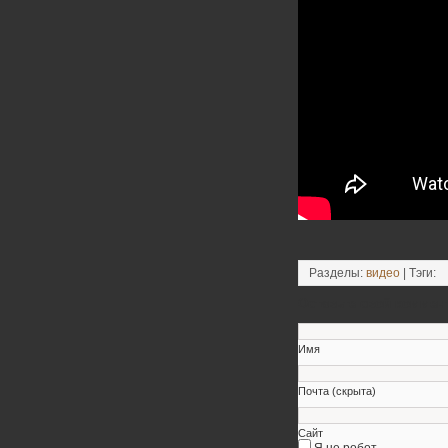
Разделы:
видео
| Тэги:
Оставьте свой коммен
Имя
Почта (скрыта)
Сайт