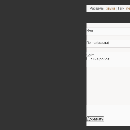
Разделы:
звуки
| Тэги:
n
Оставьте свой коммен
Имя
Почта (скрыта)
Сайт
Я не робот.