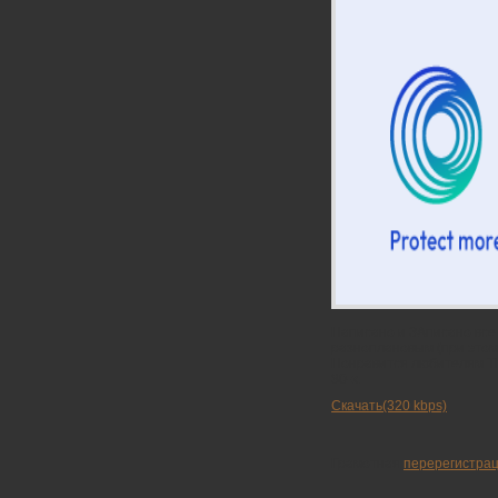
Написано и ЗАписано все
разноплановым (при этом
Понравится любителям Th
80-х.
Скачать(320 kbps)
Грамотная
перерегистрац