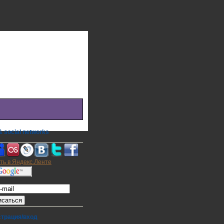
 social networks
а на E-mail
страция/вход