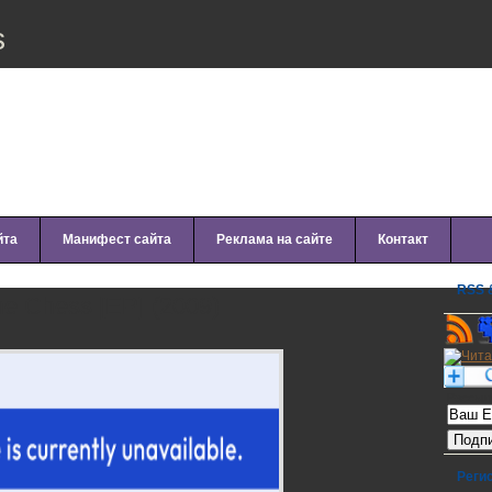
s
йта
Манифест сайта
Реклама на сайте
Контакт
RSS &
e Chess [EP] (2009)
Рассылк
Реги