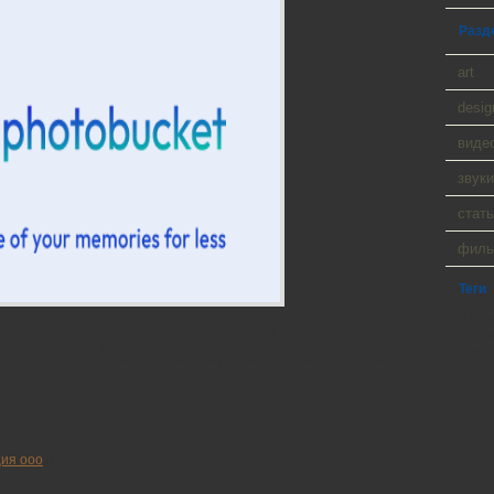
Разд
art
desig
виде
звуки
стать
фил
Теги
WP Cumu
 одним человеком,что не мешает материалу быть достаточно
Tanck a
 явственно наблюдается собственная стилистика).
Player 9
e Cure, Bauhaus, Depeche Mode и прочих классиков new wave из
ия ооо
и других “обществ”.