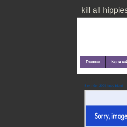
kill all hippie
Главная
Карта са
The Chess – Th
5 октября 2009 hippy friend