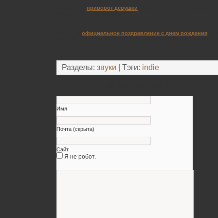
Читаю про
приворот девушки
и начинаю действительно ве
Обязательно попробую!
Пишу тут
официальное поздравление с днем рождения
, к
муторно! Благо нашел специальный сайт, где есть уйма п
Разделы:
звуки
| Тэги:
indie
Оставьте свой комментарий
Имя
Почта (скрыта)
Сайт
Я не робот.