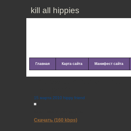
kill all hippies
Главная
Карта сайта
Манифест сайта
The Apples In Stereo – Travell
Time (2010)
15 марта 2010 hippy friend
Классика индюшатины!
Скачать (160 kbps)
_________