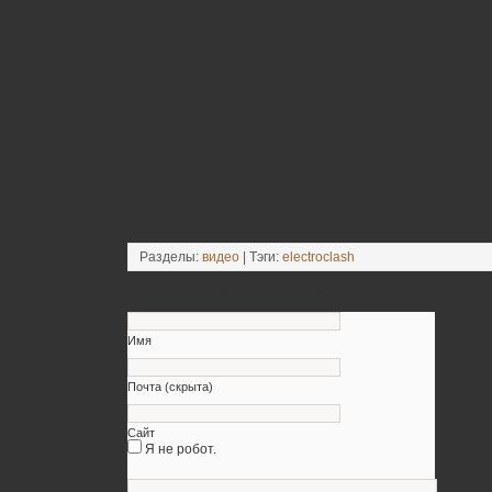
Разделы:
видео
| Тэги:
electroclash
Оставьте свой комментарий
Имя
Почта (скрыта)
Сайт
Я не робот.