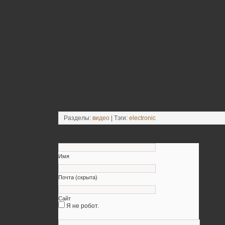
Разделы:
видео
| Тэги:
electronic
Оставьте свой комментарий
Имя
Почта (скрыта)
Сайт
Я не робот.