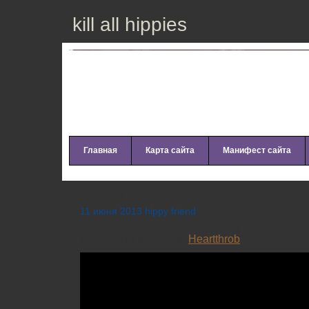
kill all hippies
Главная
Карта сайта
Манифест сайта
Tegan and Sara – I Was A Fool
11 июня 2013 hippy friend
Tegan and Sara сняли видео на песню “I Was
поддержку альбома “
Heartthrob
”.