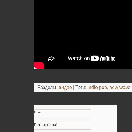
Разделы:
видео
| Тэги:
indie pop
,
new wave
Оставьте свой комментарий
Имя
Почта (скрыта)