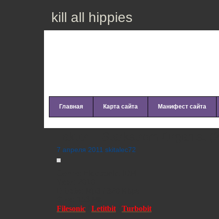
kill all hippies
Главная
Карта сайта
Манифест сайта
Takter – Starkstrom Organist (
7 апреля 2011 skitalec72
Genre:
Electronic, IDM
Year:
2010
Bitrate:
Mp3 / 320 Kbps
Size:
153 Mb
Filesonic
/
Letitbit
/
Turbobit