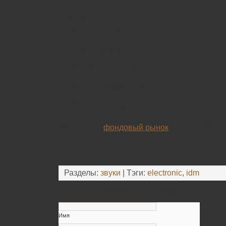
Tracklist:
01. Basic Rules 6:24
02. Booting Up 6:52
03. Cubic Disorder 7:09
04. Recon Area 6:21
05. War Machines 5:36
06. DRD 1812 4:28
07. Secret Passage 7:06
08. The Chase 6:53
09. Starkstrom Organist 8:50
10. Sunset 6:42
Фин От Дел
фондовый рынок
Фондовый рыно
интересного?
Разделы:
звуки
| Тэги:
electronic
,
idm
Оставьте свой комментарий
Имя