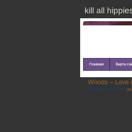
kill all hippie
Главная
Карта са
Wооds – Lоvе i
Четверг, 27 апреля 2017 |
зву