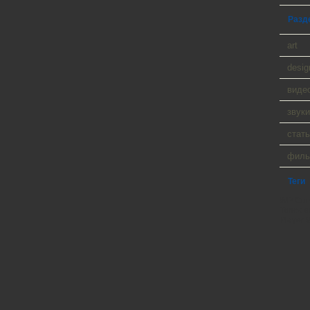
Разд
art
desig
виде
звуки
стать
фил
Теги
WP Cumu
Tanck a
Player 9