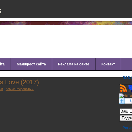
s
йта
Манифест сайта
Реклама на сайте
Контакт
RSS &
s Lоvе (2017)
ки
|
Комментировать »
Рассылк
Реги