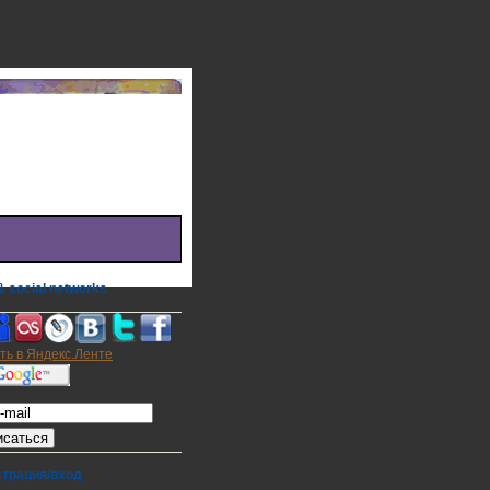
 social networks
а на E-mail
страция/вход