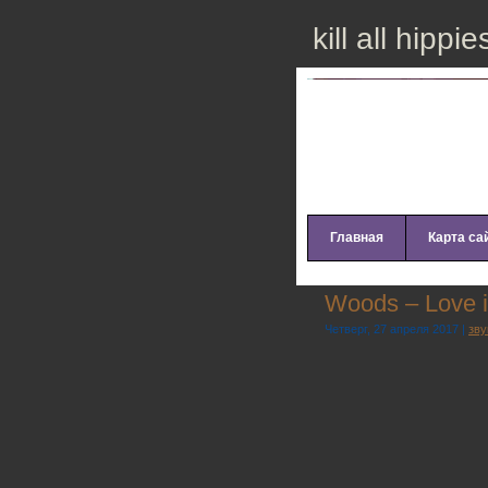
kill all hippie
Главная
Карта са
Wооds – Lоvе i
Четверг, 27 апреля 2017 |
зву