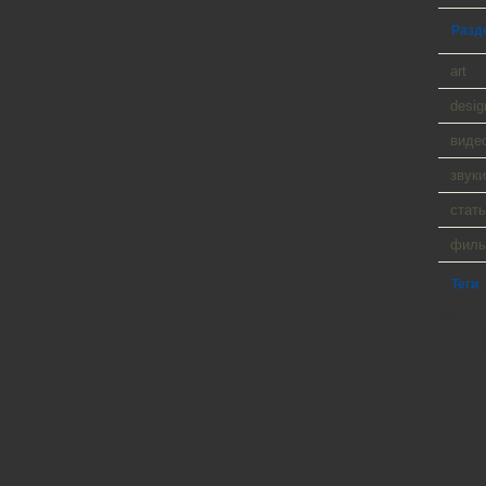
Разд
art
desig
виде
звуки
стать
фил
Теги
WP Cumu
Tanck a
Player 9