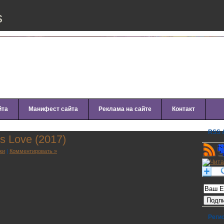
s
йта
Манифест сайта
Реклама на сайте
Контакт
RSS &
s Lоvе (2017)
ки
|
Комментировать »
Рассылк
Реги