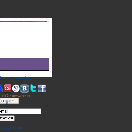
 social networks
а на E-mail
страция/вход