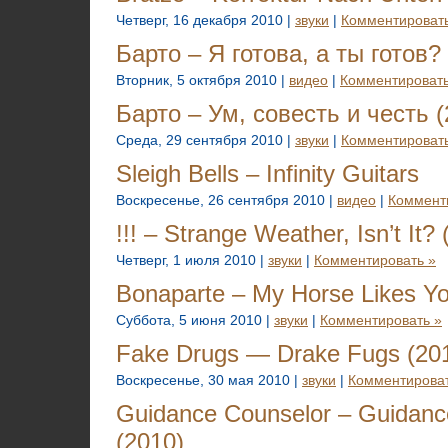
Четверг, 16 декабря 2010 |
звуки
|
Комментировать
Барто – Я готова, а ты готов?
Вторник, 5 октября 2010 |
видео
|
Комментировать
Барто – Ум, совесть и честь (
Среда, 29 сентября 2010 |
звуки
|
Комментировать
Sleigh Bells – Infinity Guitars
Воскресенье, 26 сентября 2010 |
видео
|
Коммент
!!! – Strange Weather, Isn’t It?
Четверг, 1 июля 2010 |
звуки
|
Комментировать »
Bonaparte – My Horse Likes Yo
Суббота, 5 июня 2010 |
звуки
|
Комментировать »
Fake Drugs — Drake Fugs (20
Воскресенье, 30 мая 2010 |
звуки
|
Комментироват
Guidance Counselor – Guidanc
(2010)