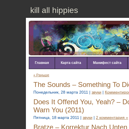
kill all hippies
Главная
Карта сайта
Манифест сайта
« Раньше
The Sounds – Something To Di
Понедельник, 28 марта 2011 |
звуки
|
Комментиров
Does It Offend You, Yeah? – D
Warn You (2011)
Пятница, 18 марта 2011 |
звуки
|
2 комментария »
Bratze – Korrektur Nach Unten