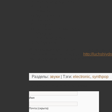
03. Pure Analog Synthpop
04. Control
05. Pulsator
06. Synth Injection
07. Obsession
08. Energizer
09. Drums and the Machines
10. Afterglow
11. Pure Analog Electro
12. All Systems Go
Исчерпывающую статью по этой теме вы мо
полезных советов по адресу
http://luchshiydr
массу других интересных и несомненно пол
Разделы:
звуки
| Тэги:
electronic
,
synthpop
Оставьте свой комментарий
Имя
Почта (скрыта)