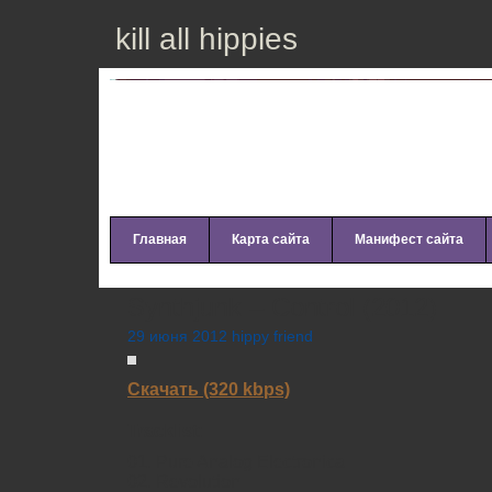
kill all hippies
Главная
Карта сайта
Манифест сайта
Synthjunk – Control (2012)
29 июня 2012 hippy friend
Скачать (320 kbps)
Tracklist:
01. Pure Analog Electronica
02. Revolution