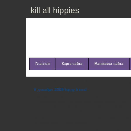
kill all hippies
Главная
Карта сайта
Манифест сайта
Свадебный альбом с фотогр
8 декабря 2009 hippy friend
Свадебный альбом с фотографиями – это п
с сокровищами. Храня воспоминания о дне 
подготовки к ней, как об одном из самых н
жизни, он и сам порой вызывает массу пол
зачастую это происходит тогда, когда фото
индивидуальному заказу.
Конечно, можно и купить альбом, тем более