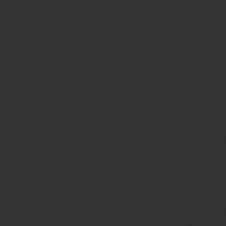
фотоальбомы достаточно хорошо представл
города, однако куда интересней сделать и
который впоследствии станет семейным со
даже самый эксклюзивный фотоальбом, не п
нем будут храниться фотографии плохого к
счастливые и прекрасные моменты свадебн
например, как счастливые улыбки виновнико
запечатленные профессиональным свадебн
выгодно отличаться, от фотографий сдела
фотоаппарат.
На фотографиях свадебный фотограф сможе
наиболее интересные и яркие моменты, но
обработает их. В том случае, даже если ка
торжества сотрутся из памяти, профессион
фотографии всегда напомнят вам об этом д
убедиться в романтичности бракосочетания 
при этом им не придется сомневаться в реа
пересказанных семейных историй. О том, ч
мамино платье было как праздничный торт с
крестная танцевала на столе, можно будет н
показать наглядно. При этом, дети смогут уз
отец был в три раза тоньше и при этом ходи
второй день свадьбы жарил свой знамениты
бабушка постоянно плакала, а дедушка, как