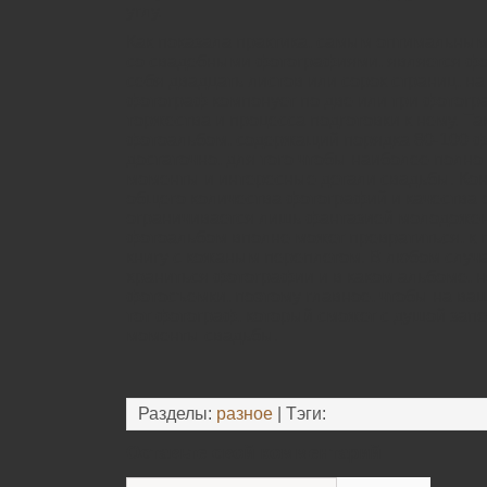
углу.
Как показала практика, самым оптимальны
со свадебными фотографиями, является ф
себя двадцать листов или сорок страниц, на
фотограф компонует по две или три фотогр
торжества и процесса подготовки к нему. Т
фотоальбом, содержащий порядка 80-100 ф
достаточно, для того чтобы наиболее полн
моменты и интересные детали свадьбы. Кон
общего количества фотографий и качества
ограничивается лишь фантазией молодожен
фотоальбом вполне может превратиться, к 
книгу с кожаным переплетом. В любом случае
храниться фотографии и в каком альбоме, н
фотосъемки, поэтому главное, чтобы на ва
тот фотограф, который сможет с душой запе
моменты свадьбы.
Разделы:
разное
| Тэги:
Оставьте свой комментарий