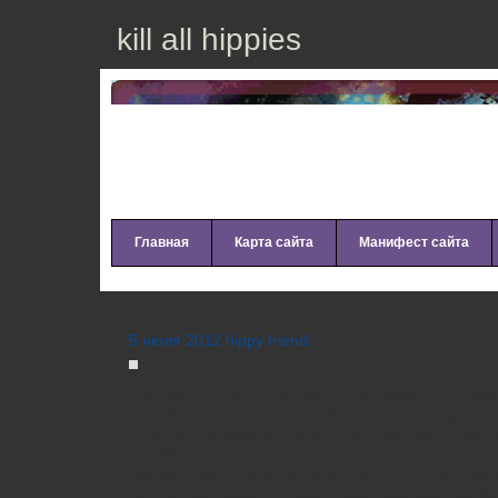
kill all hippies
Главная
Карта сайта
Манифест сайта
Stomacher – Clara (2012)
5 июля 2012 hippy friend
Третий по счёту студийный альбом не слишк
Сан-Франциско. Stomacher играют некую ра
театрализованного рока, напоминая однов
(особенно голосом вокалиста) и отчасти The
Radiohead. Довольно грустные, если не ска
песни они рядят в яркие, как фантики, оде