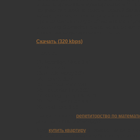
и экзальтированным музицированием боль и
получается этакий не совсем трезвый балага
кабаре, довольно пронзительный в плане о
Превращаясь к концу альбома в некое подо
энергетику, Stomacher тем не менее остают
концепции завуалированного нытья.
Скачать (320 kbps)
Tracklist:
01. Moonlight Blues 3:41
02. Motel 3:50
03. A Little Mercy 3:37
04. Hounds 3:57
05. Carnival Rock 4:31
06. Hesperian Fruit 3:32
07. Kicking Up the Dirt 4:01
08. The Flower Cart 4:47
09. Real Love 3:56
Нашел отличное
репетиторство по математи
детишки очень рекомендую!
Хочу
купить квартиру
в Рязани. Нашел отли
где можно найти квартиру без посредников.