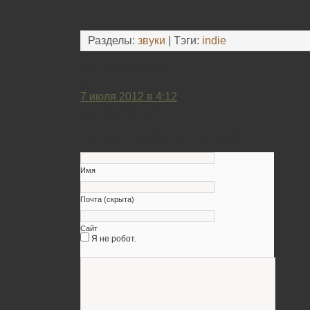
Разделы:
звуки
| Тэги:
indie
Один отзыв
T_T
7 июля 2012 в 4:12
04. Hounds 3:57 *____*
Оставьте свой комментарий
Имя
Почта (скрыта)
Сайт
Я не робот.