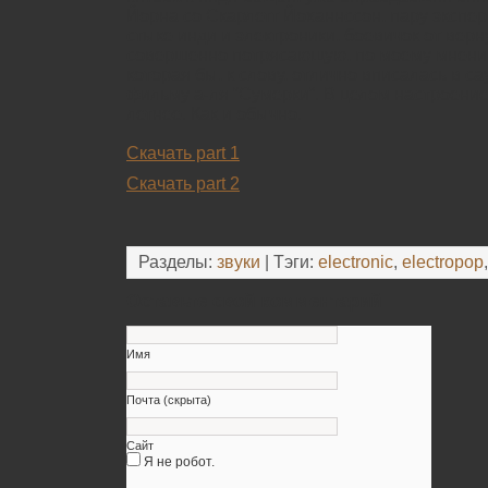
Йорна со Скарлетт Йоханнссон, пару экспе
стыке инди и электроники, боевичок от верн
совершенно потрясающую, по моему мнению к
которая бы, к слову, отлично вписалась в с
фильму а-ля “Сумерки”. В целом настроение
летнее. Как и обычно.
Скачать part 1
Скачать part 2
Разделы:
звуки
| Тэги:
electronic
,
electropop
Оставьте свой комментарий
Имя
Почта (скрыта)
Сайт
Я не робот.