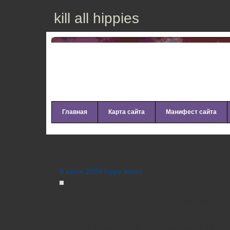
kill all hippies
Главная
Карта сайта
Манифест сайта
Stereomorse – Non Tits Non P
(2009)
9 июня 2009 hippy friend
Третий сборник лейбла STEREOMORSE, муз
представляет пограничную линию между жанра
rock, pop и electronic. Имеет место быть: н
хитовых инди-вещей, уже оправдавший вним