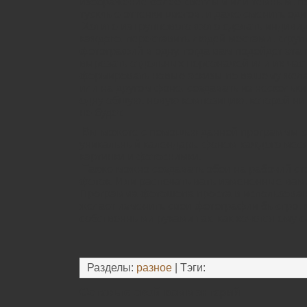
изображение более светлым или темным, п
тусклые оттенки цветов, и даже сменить оди
Хотите из группового фото сделать индив
каждого, переставить людей местами, сгруп
фотографий в одну, тогда вам подойдет эта
вырезать отдельных персонажей или их час
формировать новые эскизы по вашему жел
или на другом фоне, создавать из нескольки
одну общую, новую композицию, которой ни 
не будет.
Вы можете с помощью данной программы с
уникальный календарь, фоном каждого меся
картинки и фотоснимки.
Также можно создавать обои на рабочий ст
фоток. Или распечатывать измененные вам
Программа фотошопа проста в использовани
желает изменить свои фотографии быстро, 
собственными руками так, как хочется ему с
Разделы:
разное
| Тэги:
Оставьте свой комментарий