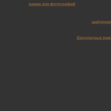
рамки для фотографий
. В таких случаях 
специальная программа фотошоп. Через к
изменить фон на любой от нейтрального (фл
снежинки, звездочки, мультипликация) до п
поздравительного подобра его из
шаблоно
Данная программа обеспечит вас широкой 
оттенков для создания поистине идеально 
необычного контекста ее.
Бесплатные рам
которые предлагает программа фотошпа пр
ваш снимок, сделав ее уникальной.
Если у вас на снимке получились красные гл
помощью специальной функции программы 
глаз.
Нужно откорректировать, недостатки фигур
вниманию предоставляется корректор, с п
визуально сделать человека худее или полн
родинки, прыщи, шрамы и другие внешние н
изображение идеальным и приятным для во
функция настолько совершенна, что при пр
профессионалом невозможно заметить подв
программы.
Недостаточное освещение на оригинале лег
из сервисов данной программы, который по