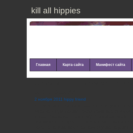
kill all hippies
Главная
Карта сайта
Манифест сайта
Современные возможности р
фотографий.
2 ноября 2011 hippy friend
В современном мире мало кто не умеет пол
Многие люди делают эксклюзивные снимки с
когда показывают их кому то из знакомых с
великолепно, просто превосходно, как интер
чего-то не хватает. В одном случае неудачны
красивый фон, а в третьем, вроде бы все но