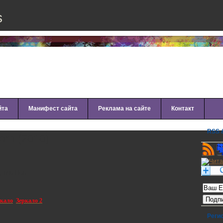
s
йта
Манифест сайта
Реклама на сайте
Контакт
RSS &
orn (2010)
, Trip-Hop
Рассылк
ркало
,
Зеркало 2
Реги