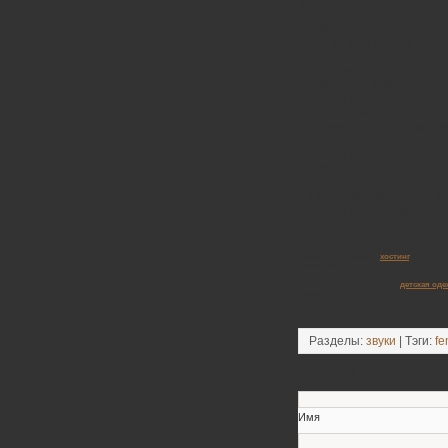
Tracklist:
01. The Fight
02. Clap Your Hands
03. Stop Trying
04. You’ve Changed (Sia Fu
05. Be Good To Me
06. Bring Night
07. Hurting Me Now
08. Never Gonna Leave Me
09. Cloud
10. I’m In Here
11. The Co-Dependent
12. Big Little Girl
13. Oh Father (Madonna, Pa
14. I’m In Here (Piano Voca
_________
Решил себе сменить
хостинг
, и тепер
читатели!
Очень удобно, когда есть
детская оде
дорогая.
Разделы:
звуки
| Тэги:
fe
Оставьте свой коммен
Имя