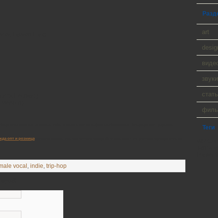
Разд
art
rler, Lauren Flax)
desig
виде
звуки
стать
trick Leonard)
l Version)
фил
ь буду всю музыку заливать себе, а не на глючные файлообменники. Все ради вас, дорогие
Теги
жда опт и розница
, можно купить так, как желает каждый. учитывая что детская одежда весьма
WP Cumu
Tanck a
Player 9
male vocal
,
indie
,
trip-hop
тарий