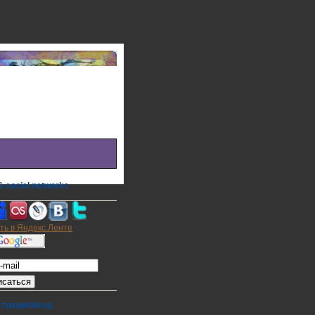
 social networks
а на E-mail
страция/вход