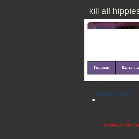
kill all hippie
Главная
Карта са
Sia – We Are B
12 декабря 2010 skitalec72
Genre:
Indie, Female Vocal
Year:
2010
Bitrate:
Mp3, 320 Kbps
Size:
115 Mb
Links:
Скачать альбом
,
Зе