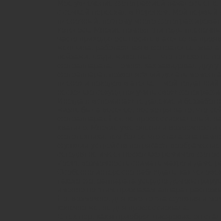
Мое увлечение фотографией началось еще в
с семьей переехал в Воронеж. Мой первый
пленочный, поэтому много фотографировать 
хотелось. Многие помнят эти годы пленочн
часто приходилось носить в ателье на прояв
женщина, работающая в фотоателье, знала 
пейзажи, люди, животные – что только не п
фотоаппарата. Помню, как завидовал другу, 
фотоаппарат, позволяющий делать момента
пленок и походов в ателье – мой тогдашний
несколько секунд получить свою фотографи
Иногда я вспоминаю те далекие и беззабот
жизнь была веселее, несмотря на то, что с
фотоаппарат. Нет, не профессиональный, на
хватило. Многие уже оценили возможности
фототехники, тем более что стала она намн
функции устройств потрясают воображение
сегодня не имеет несколько режимов фотос
Zoom, возможность снимать макро и даже р
Особенно интересно наблюдать, как челове
такого фотоаппарата усердно демонстрирует
именно по этим признакам аппарат распозн
Но, возможно, для кого-то эта функция и мо
конечно же, не для профессионала.
С тех пор, как я приобрел цифровик, он ст