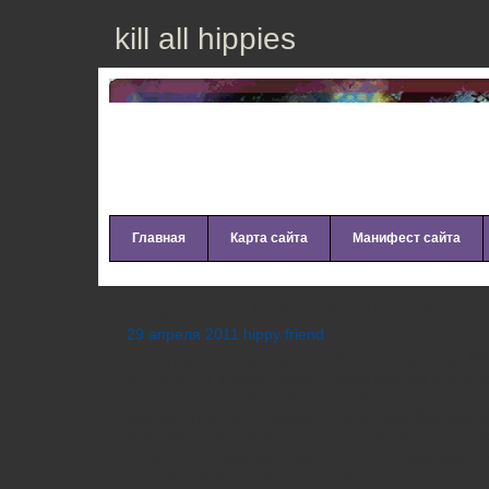
kill all hippies
Главная
Карта сайта
Манифест сайта
С фотоаппаратом по жизни
29 апреля 2011 hippy friend
Фотография – уникальный вид искусства. Мн
отличие от художников и музыкантов фотог
вдохновение, их работа не связана с серье
деятельностью. Однако, это не так. Каждая
мир, застывший в одном мгновении, фотог
понять, что каждый миг бесценен, каждая се
неповторимую красоту и смысл.