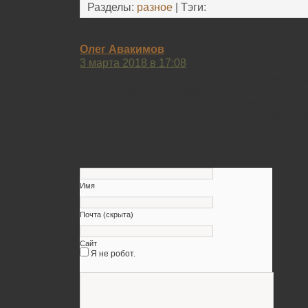
Разделы:
разное
| Тэги:
Один отзыв
Олег Авакимов
3 марта 2018 в 17:08
Я тоже начинал с плёнки. А ещё я снимал н
делал открывая крышку на объективе. Да се
новые технологии. Но и как раньше признан
Создание сайта одно из важнейших приёмов
работы.
Оставьте свой комментарий
Имя
Почта (скрыта)
Сайт
Я не робот.